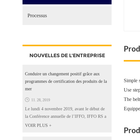
Processus
Prod
NOUVELLES DE L'ENTREPRISE
Conduire un changement positif grâce aux
Simple s
programmes de certification des produits de la
mer
Use step
The belt
11. 28, 2019
Equipped
Le lundi 4 novembre 2019, avant le début de
la Conférence annuelle de l’IFFO, IFFO RS a
organisé son troisième événement parallèle
VOIR PLUS +
Prod
afin de fournir une plate-forme pour mettre en
évidence le travail des normes de certification