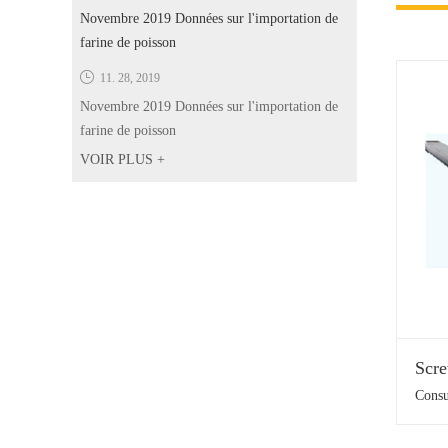
Novembre 2019 Données sur l'importation de
au sein de la chaîne d’approvisionnement
farine de poisson
aquacole e...
11. 28, 2019
Novembre 2019 Données sur l'importation de
farine de poisson
VOIR PLUS +
Scr
Consu