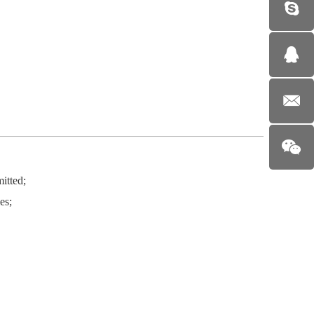
itted;
es;