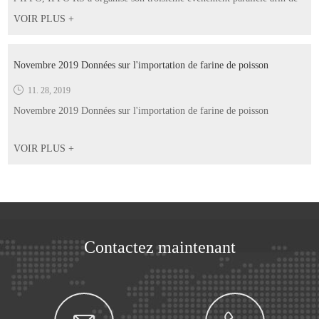
fournir une plate-forme pour mettre en évidence le travail des normes
VOIR PLUS +
de certification au sein de la chaîne d’approvisionnement aquacole e...
Novembre 2019 Données sur l'importation de farine de poisson
11. 28, 2019
Novembre 2019 Données sur l'importation de farine de poisson
VOIR PLUS +
Contactez maintenant